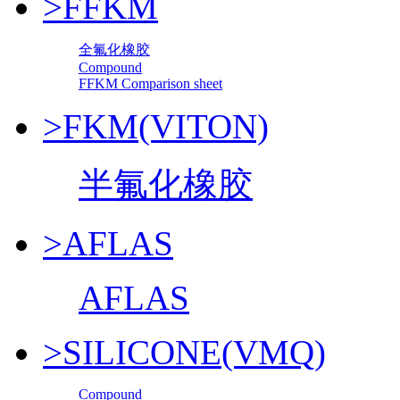
>FFKM
全氟化橡胶
Compound
FFKM Comparison sheet
>FKM(VITON)
半氟化橡胶
>AFLAS
AFLAS
>SILICONE(VMQ)
Compound