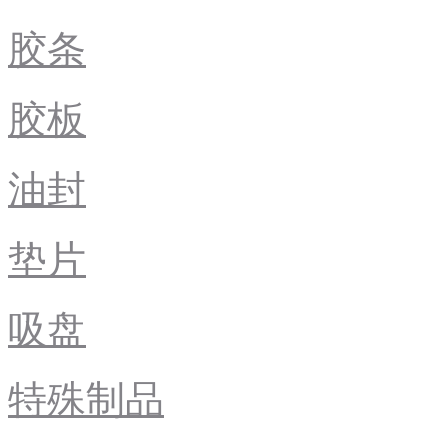
胶条
胶板
油封
垫片
吸盘
特殊制品